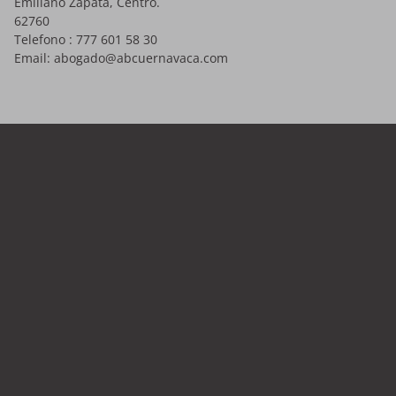
Emiliano Zapata, Centro.
62760
Telefono :
777 601 58 30
Email:
abogado@abcuernavaca.com